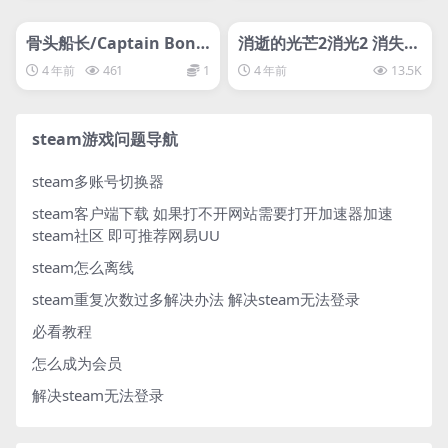
管理发布
HOT
管理发布
HOT
svip专属
svip专属
骨头船长/Captain Bone
消逝的光芒2消光2 消失的
s
光芒-D加密游戏Dying Li
4 年前
461
1
4 年前
13.5K
ght 2 Stay Human
steam游戏问题导航
steam多账号切换器
steam客户端下载
如果打不开网站需要打开加速器加速
steam社区 即可推荐网易UU
steam怎么离线
steam重复次数过多解决办法
解决steam无法登录
必看教程
怎么成为会员
解决steam无法登录