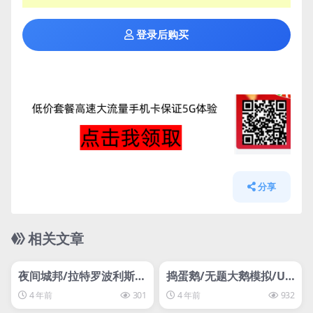
登录后购买
分享
相关文章
管理发布
HOT
管理发布
HOT
svip专属
svip专属
夜间城邦/拉特罗波利斯/
捣蛋鹅/无题大鹅模拟/Un
鼠国流浪记/Ratropolis
titled Goose Game
4 年前
301
4 年前
932