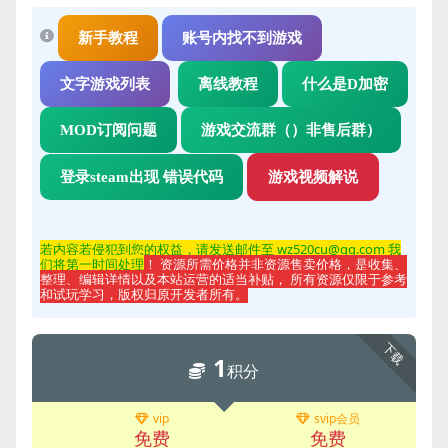
新手教程
账号内找不到游戏
文字游戏列表
离线教程
什么是D加密
MOD订阅问题
游戏交流群（）非售后群）
登录steam出现 错误代码
游戏视频解说
若内容若侵
犯到您的权益，请发送邮件至 wz520cu@qq.com 我
们将第一时间处理
！ 资源所需价格并非资源售卖价格，是收集、
整理、编辑详情以及本站运营的适当补贴， 所有资源仅限于参考
和试玩学习，版权归原开发者所有。
下载
1
积分
vip
svip会员
免费
免费