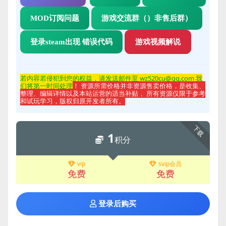
MOD订阅问题
游戏交流群（）非售后群）
登录steam出现 错误代码
游戏视频解说
若内容若侵
犯到您的权益，请发送邮件至 wz520cu@qq.com 我
们将第一时间处理
！ 资源所需价格并非资源售卖价格，是收集、
整理、编辑详情以及本站运营的适当补贴， 所有资源仅限于参考
和试玩学习，版权归原开发者所有。
下载
1
积分
vip
svip会员
免费
免费
登录后购买