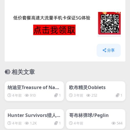
分享
相关文章
管理发布
HOT
管理发布
HOT
svip专属
svip专属
纳迪亚Treasure of Nadi
欧布精灵Ooblets
a
4 年前
910
1
3 年前
252
1
管理发布
HOT
管理发布
HOT
svip专属
svip专属
Hunter Survivors猎人的
哥布林弹球/Peglin
幸存者
4 年前
1.2K
1
4 年前
544