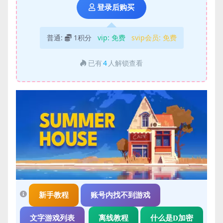
登录后购买
普通:
1积分
vip:
免费
svip会员:
免费
已有
4
人解锁查看
新手教程
账号内找不到游戏
文字游戏列表
离线教程
什么是D加密