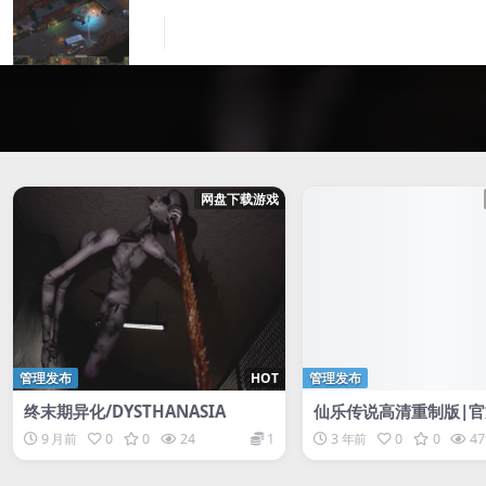
网盘下载游戏
管理发布
HOT
管理发布
终末期异化/DYSTHANASIA
仙乐传说高清重制版|官
体+1.2升补|NSZ|原版
9 月前
0
0
24
1
3 年前
0
0
47