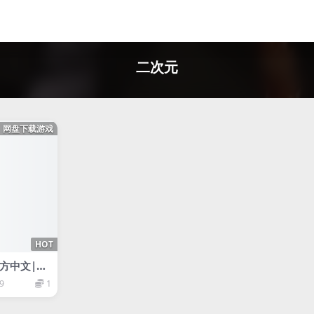
二次元
网盘下载游戏
HOT
方中文|本
|
9
1