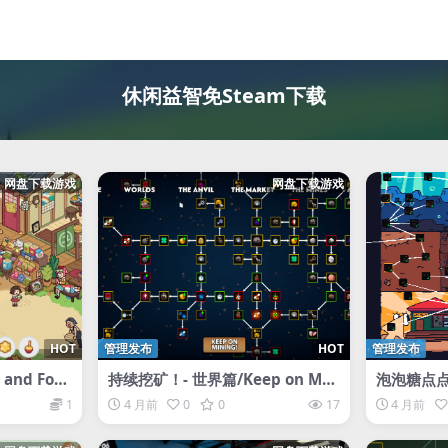
休闲益智免Steam下载
网盘下载游戏
网盘下载游戏
HOT
管理发布
HOT
管理发布
and Fou
持续挖矿！- 世界篇/Keep on Min
泡泡糖点点乐/
ing! – Worlds
hin
1
4 月前
0
0
17
4 月前