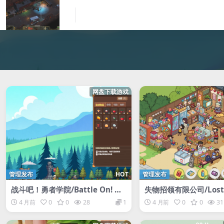
网盘下载游戏
管理发布
HOT
管理发布
战斗吧！勇者学院/Battle On! He
失物招领有限公司/Lost 
ro Academy
nd Co.
4 月前
0
0
28
1
4 月前
0
0
31