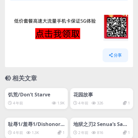
游戏过程中请保持Steam在线状态
如遇到问题请联系客服
分享
相关文章
管理发布
HOT
管理发布
HOT
svip专属
svip专属
饥荒/Don’t Starve
花园故事
4 年前
1.9K
4 年前
326
1
管理发布
HOT
管理发布
HOT
svip专属
svip专属
耻辱1/羞辱1/Dishonore
地狱之刃2 Senua’s Sag
d
a: Hellblade II
4 年前
1.3K
1
2 年前
816
1