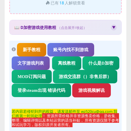
已有
18
人解锁查看
📖 D加密游戏使用教程
▼
（点击展开/收起）
🛡️ D加密游戏使用教程
什么是D加密？
新手教程
账号内找不到游戏
D加密（Denuvo）是一种游戏防篡改技术，使用此类游戏需
要特殊的操作步骤。
文字游戏列表
离线教程
什么是D加密
使用步骤：
MOD订阅问题
游戏交流群（）非售后群）
先下载并安装游戏文件
获取Steam账号和密码
登录steam出现 错误代码
游戏视频解说
使用获取的账号登录Steam客户端
获取邮箱验证码完成登录
在Steam中启动游戏即可
若内容若侵
犯到您的权益，请发送邮件至 wz520cu@qq.com 我
注意事项：
们将第一时间处理
！ 资源所需价格并非资源售卖价格，是收集、
整理、编辑详情以及本站运营的适当补贴， 所有资源仅限于参考
D加密游戏每个账号每天有使用人数限制
和试玩学习，版权归原开发者所有。
请勿修改账号密码或进行任何账号操作