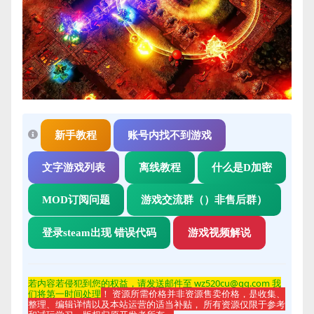
新手教程
账号内找不到游戏
文字游戏列表
离线教程
什么是D加密
MOD订阅问题
游戏交流群（）非售后群）
登录steam出现 错误代码
游戏视频解说
若内容若侵
犯到您的权益，请发送邮件至 wz520cu@qq.com 我
们将第一时间处理
！ 资源所需价格并非资源售卖价格，是收集、
整理、编辑详情以及本站运营的适当补贴， 所有资源仅限于参考