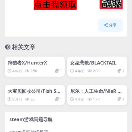
分享
相关文章
管理发布
HOT
管理发布
HOT
网盘下载游戏
网盘下载游戏
狩猎者X/HunterX
女巫悲歌/BLACKTAIL
4 年前
2.5K
1
4 年前
2.0K
1
管理发布
HOT
管理发布
HOT
网盘下载游戏
网盘下载游戏
大宝贝回收公司/Fish Sti
尼尔：人工生命/NieR Re
ck Protocol
plicant™ ver.1.2247448
9 月前
28
1
4 年前
1.7K
1
7139…
steam游戏问题导航
steam多账号切换器