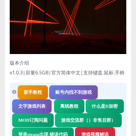
版本介绍
v1.0.3|容量6.5GB|官方简体中文|支持键盘.鼠标.手柄
新手教程
账号内找不到游戏
文字游戏列表
离线教程
什么是D加密
MOD订阅问题
游戏交流群（）非售后群）
登录steam出现 错误代码
游戏视频解说