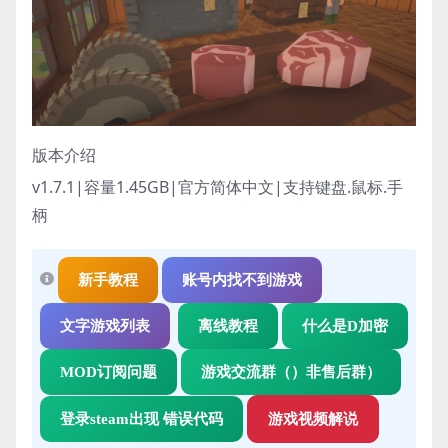
版本介绍
v1.7.1|容量1.45GB|官方简体中文|支持键盘.鼠标.手
柄
新手教程
账号内找不到游戏
文字游戏列表
离线教程
什么是D加密
MOD订阅问题
游戏交流群（）非售后群）
登录steam出现 错误代码
游戏视频解说