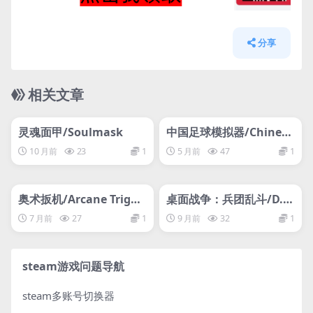
分享
相关文章
管理发布
HOT
管理发布
HOT
灵魂面甲/Soulmask
中国足球模拟器/Chinese
Football Simulator
10 月前
23
1
5 月前
47
1
管理发布
HOT
管理发布
HOT
奥术扳机/Arcane Trigge
桌面战争：兵团乱斗/D.O.
r
T. Defence
7 月前
27
1
9 月前
32
1
steam游戏问题导航
steam多账号切换器