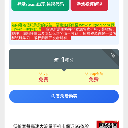
登录steam出现 错误代码
游戏视频解说
若内容若侵
犯到您的权益，请发送邮件至 wz520cu@qq.com 我
们将第一时间处理
！ 资源所需价格并非资源售卖价格，是收集、
整理、编辑详情以及本站运营的适当补贴， 所有资源仅限于参考
和试玩学习，版权归原开发者所有。
下载
1
积分
vip
svip会员
免费
免费
登录后购买