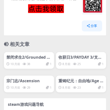
分享
相关文章
管理发布
HOT
管理发布
HOT
禁闭求生2/Grounded 2/
收获日3/PAYDAY 3/支持
支持网络联机
网络联机
10 月前
38
1
8 月前
25
1
管理发布
HOT
管理发布
HOT
宗门志/Ascension
重铸纪元：自由地/Age o
f Reforging:The Freela
10 月前
29
1
8 月前
23
1
nds
steam游戏问题导航