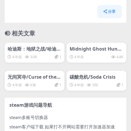
分享
相关文章
管理发布
HOT
管理发布
HOT
svip专属
svip专属
哈迪斯：地狱之战/哈迪
Midnight Ghost Hunt/
斯：杀出地狱/Hades
午夜猎魂
4 年前
3.0K
1
4 年前
4.4K
管理发布
HOT
管理发布
HOT
svip专属
svip专属
无间冥寺/Curse of the D
碳酸危机/Soda Crisis
ead Gods
4 年前
636
1
4 年前
350
1
steam游戏问题导航
steam多账号切换器
steam客户端下载
如果打不开网站需要打开加速器加速