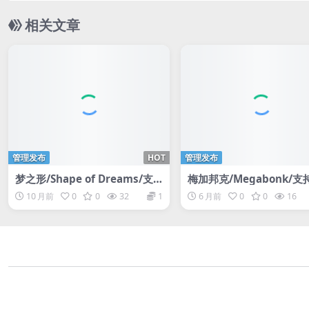
相关文章
管理发布
HOT
管理发布
梦之形/Shape of Dreams/支
梅加邦克/Megabonk/
持网络联机
联机
10 月前
0
0
32
1
6 月前
0
0
16