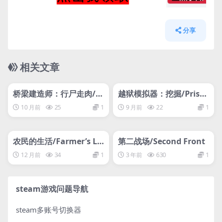
分享
相关文章
管理发布
HOT
管理发布
HOT
网盘下载游戏
网盘下载游戏
桥梁建造师：行尸走肉/B
越狱模拟器：挖掘/Priso
ridge Constructor: The
n Escape Simulator: Di
10 月前
25
1
9 月前
22
1
Walking Dead
g Out
管理发布
HOT
管理发布
HOT
网盘下载游戏
网盘下载游戏
农民的生活/Farmer’s Lif
第二战场/Second Front
e
12 月前
34
1
3 年前
630
1
steam游戏问题导航
steam多账号切换器