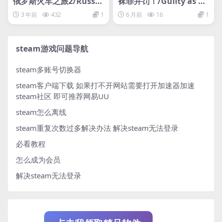
俄罗斯火车之旅2/Russia
袜罪并罚！/Guilty as So
n Train Trip 2
ck!
3 年前
432
1
6 月前
16
1
steam游戏问题导航
steam多账号切换器
steam客户端下载
如果打不开网站需要打开加速器加速
steam社区 即可推荐网易UU
steam怎么离线
steam重复次数过多解决办法
解决steam无法登录
必看教程
怎么成为会员
解决steam无法登录