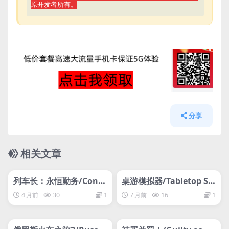
原开发者所有。
分享
相关文章
管理发布
HOT
管理发布
HOT
网盘下载游戏
网盘下载游戏
列车长：永恒勤务/Cond
桌游模拟器/Tabletop Si
uctor: Eternal Service
mulator
4 月前
30
1
7 月前
16
1
管理发布
HOT
管理发布
HOT
网盘下载游戏
网盘下载游戏