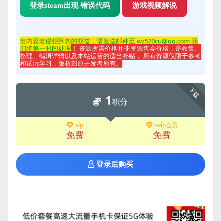
登录steam出现 错误代码
游戏视频解说
若内容若侵
犯到您的权益，请发送邮件至 wz520cu@qq.com 我
们将第一时间处理
！ 资源所需价格并非资源售卖价格，是收集、
整理、编辑详情以及本站运营的适当补贴， 所有资源仅限于参考
和试玩学习，版权归原开发者所有。
下载
1
积分
vip
svip会员
免费
免费
登录后购买