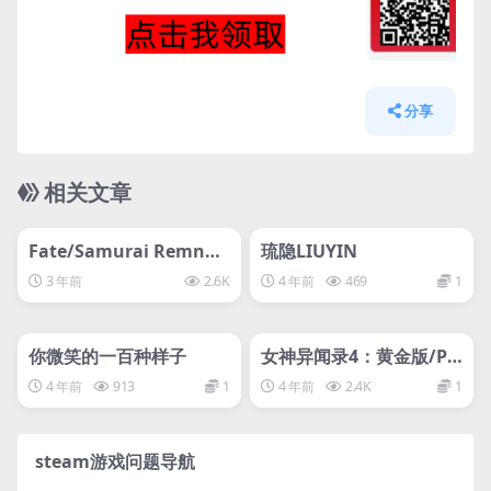
分享
相关文章
管理发布
HOT
管理发布
HOT
svip专属
svip专属
Fate/Samurai Remnan
琉隐LIUYIN
t/圣杯战争盈月之仪豪华
3 年前
2.6K
4 年前
469
1
版-问就是没有
管理发布
HOT
管理发布
HOT
svip专属
svip专属
你微笑的一百种样子
女神异闻录4：黄金版/Pe
rsona 4:Gold Edition
4 年前
913
1
4 年前
2.4K
1
steam游戏问题导航