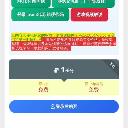
MOD订阅问题
游戏交流群（）非售后群）
登录steam出现 错误代码
游戏视频解说
若内容若侵
犯到您的权益，请发送邮件至 wz520cu@qq.com 我
们将第一时间处理
！ 资源所需价格并非资源售卖价格，是收集、
整理、编辑详情以及本站运营的适当补贴， 所有资源仅限于参考
和试玩学习，版权归原开发者所有。
下载
1
积分
vip
svip会员
免费
免费
登录后购买