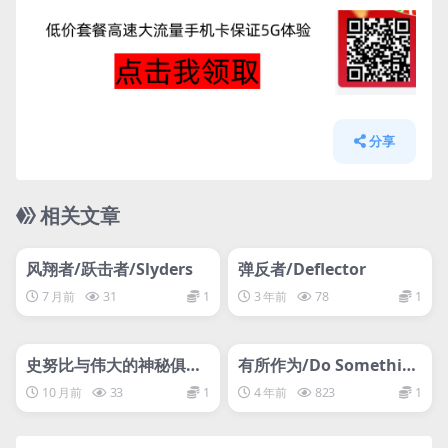
分享
相关文章
管理发布
HOT
管理发布
HOT
网盘下载游戏
网盘下载游戏
风翔者/跃击者/Slyders
弹反者/Deflector
7 月前
31
1
3 年前
78
1
管理发布
HOT
管理发布
HOT
网盘下载游戏
网盘下载游戏
史努比与伟大的神秘俱乐
有所作为/Do Somethin
部/Snoopy & The Great
g
10 月前
33
1
4 年前
823
1
Mystery Club