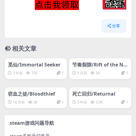
分享
相关文章
管理发布
HOT
管理发布
HOT
网盘下载游戏
网盘下载游戏
觅仙/Immortal Seeker
节奏裂隙/Rift of the Ne
croDancer
3 年前
720
1
9 月前
30
1
管理发布
HOT
管理发布
HOT
网盘下载游戏
网盘下载游戏
窃血之徒/Bloodthief
死亡回归/Returnal
10 月前
28
1
3 年前
5.5K
1
steam游戏问题导航
steam多账号切换器