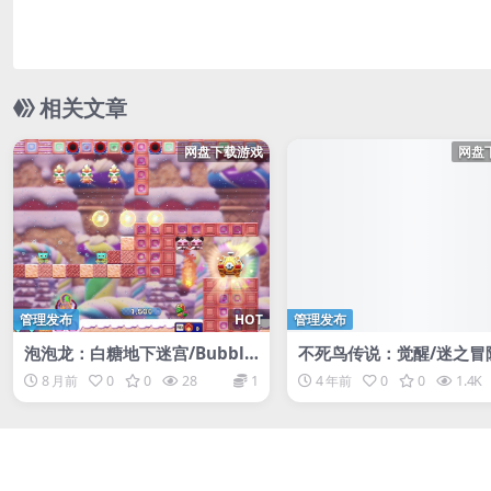
相关文章
网盘下载游戏
网盘
管理发布
HOT
管理发布
泡泡龙：白糖地下迷宫/Bubble
不死鸟传说：觉醒/迷之冒
Bobble Sugar Dungeons
重制版/Phoenotopia: A
8 月前
0
0
28
1
4 年前
0
0
1.4K
ning