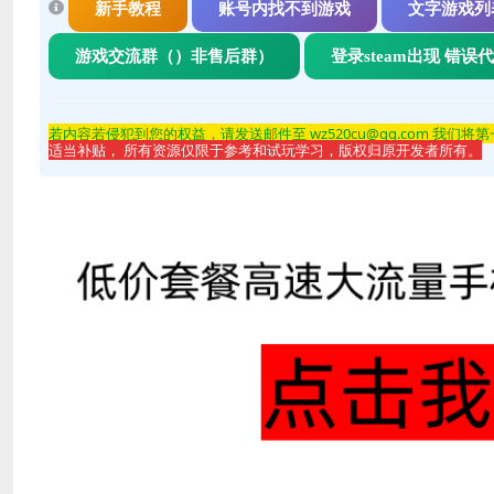
新手教程
账号内找不到游戏
文字游戏列
游戏交流群（）非售后群）
登录steam出现 错误
若内容若侵
犯到您的权益，请发送邮件至 wz520cu@qq.com 我们将
适当补贴， 所有资源仅限于参考和试玩学习，版权归原开发者所有。