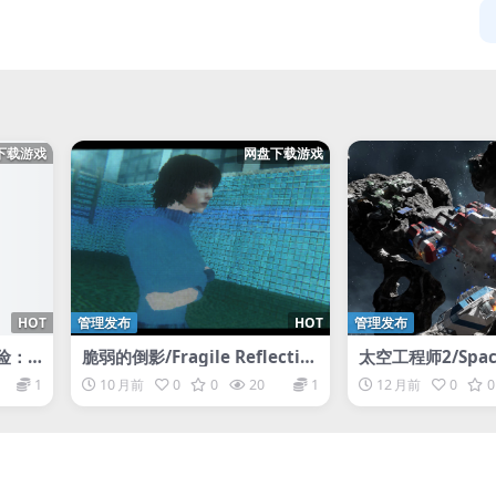
下载游戏
网盘下载游戏
HOT
管理发布
HOT
管理发布
险：
脆弱的倒影/Fragile Reflectio
太空工程师2/Space
wake
n
s 2
1
10 月前
0
0
20
1
12 月前
0
0