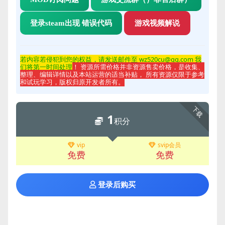
登录steam出现 错误代码
游戏视频解说
若内容若侵
犯到您的权益，请发送邮件至 wz520cu@qq.com 我
们将第一时间处理
！ 资源所需价格并非资源售卖价格，是收集、
整理、编辑详情以及本站运营的适当补贴， 所有资源仅限于参考
和试玩学习，版权归原开发者所有。
下载
1
积分
vip
svip会员
免费
免费
登录后购买