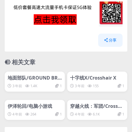
分享
相关文章
管理发布
HOT
管理发布
HOT
支持网络联机
网盘下载游戏
地面部队/GROUND BRA
十字线X/Crosshair X
NCH/支持网络联机
3 年前
1.4K
1
3 年前
155
1
管理发布
HOT
管理发布
HOT
网盘下载游戏
网盘下载游戏
伊泽轮回/电脑小游戏
穿越火线：军团/Crossfir
e: Legion
4 年前
264
1
4 年前
6.1K
1