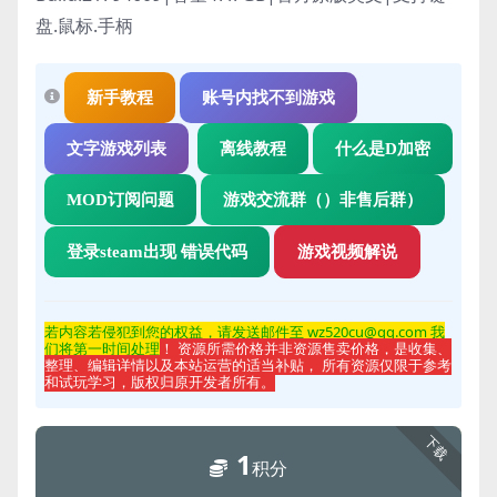
盘.鼠标.手柄
新手教程
账号内找不到游戏
文字游戏列表
离线教程
什么是D加密
MOD订阅问题
游戏交流群（）非售后群）
登录steam出现 错误代码
游戏视频解说
若内容若侵
犯到您的权益，请发送邮件至 wz520cu@qq.com 我
们将第一时间处理
！ 资源所需价格并非资源售卖价格，是收集、
整理、编辑详情以及本站运营的适当补贴， 所有资源仅限于参考
和试玩学习，版权归原开发者所有。
下载
1
积分