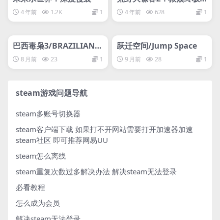
版/Red Dead Redempti
4 年前
1.2K
1
4 年前
628
1
on 2: Ultimate Edition
管理发布
HOT
管理发布
大表哥
HOT
网盘下载游戏
网盘下载游戏
巴西毒枭3/BRAZILIAN D
跃迁空间/Jump Space
RUG DEALER 3
8 月前
23
1
9 月前
28
1
steam游戏问题导航
steam多账号切换器
steam客户端下载
如果打不开网站需要打开加速器加速
steam社区 即可推荐网易UU
steam怎么离线
steam重复次数过多解决办法
解决steam无法登录
必看教程
怎么成为会员
解决steam无法登录