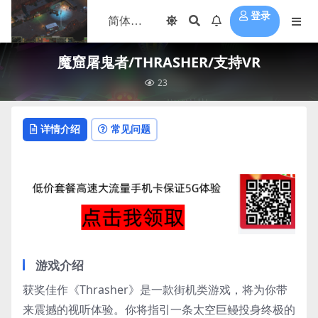
登录
魔窟屠鬼者/THRASHER/支持VR
23
详情介绍
常见问题
游戏介绍
获奖佳作《Thrasher》是一款街机类游戏，将为你带
来震撼的视听体验。你将指引一条太空巨鳗投身终极的