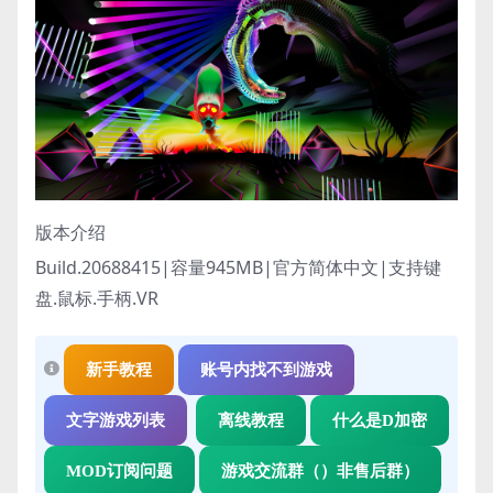
版本介绍
Build.20688415|容量945MB|官方简体中文|支持键
盘.鼠标.手柄.VR
新手教程
账号内找不到游戏
文字游戏列表
离线教程
什么是D加密
MOD订阅问题
游戏交流群（）非售后群）