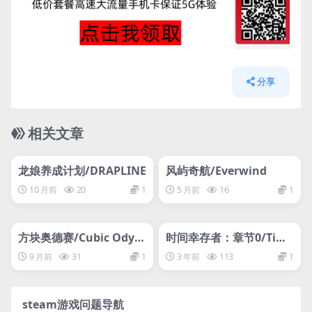
分享
相关文章
管理发布
HOT
管理发布
HOT
网盘下载游戏
网盘下载游戏
龙娘养成计划/DRAPLINE
风屿奇航/Everwind
10 月前
20
1
5 月前
16
1
管理发布
HOT
管理发布
HOT
网盘下载游戏
网盘下载游戏
方块奥德赛/Cubic Odyss
时间幸存者：章节0/Time
ey
Survivors: Chapter 0
9 月前
31
1
3 年前
113
1
steam游戏问题导航