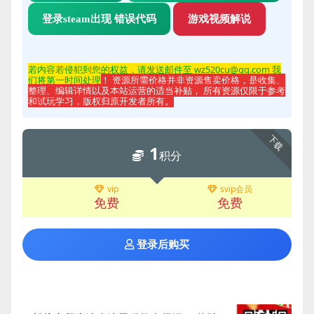
登录steam出现 错误代码
游戏视频解说
若内容若侵
犯到您的权益，请发送邮件至 wz520cu@qq.com 我
们将第一时间处理
！ 资源所需价格并非资源售卖价格，是收集、
整理、编辑详情以及本站运营的适当补贴， 所有资源仅限于参考
和试玩学习，版权归原开发者所有。
下载
1
积分
vip
svip会员
免费
免费
登录后购买