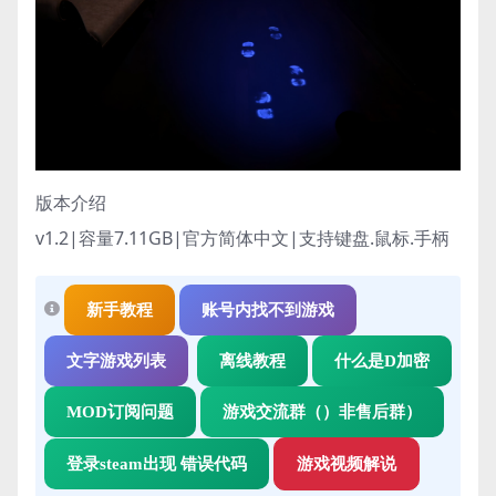
版本介绍
v1.2|容量7.11GB|官方简体中文|支持键盘.鼠标.手柄
新手教程
账号内找不到游戏
文字游戏列表
离线教程
什么是D加密
MOD订阅问题
游戏交流群（）非售后群）
登录steam出现 错误代码
游戏视频解说