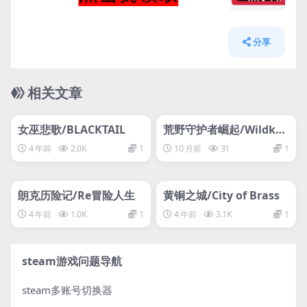
分享
相关文章
管理发布
HOT
管理发布
HOT
网盘下载游戏
网盘下载游戏
女巫悲歌/BLACKTAIL
荒野守护者崛起/Wildkee
pers Rising
4 年前
2.0K
1
10 月前
31
1
管理发布
HOT
管理发布
HOT
网盘下载游戏
网盘下载游戏
朗克历险记/Re冒险人生
黄铜之城/City of Brass
4 年前
1.0K
1
4 年前
3.1K
1
steam游戏问题导航
steam多账号切换器