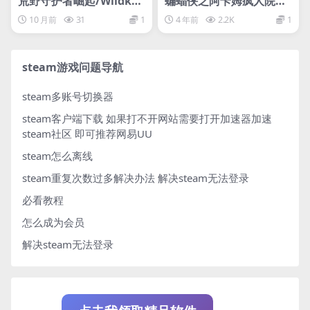
荒野守护者崛起/Wildkee
蝙蝠侠之阿卡姆疯人院年
pers Rising
度版
10 月前
31
1
4 年前
2.2K
1
steam游戏问题导航
steam多账号切换器
steam客户端下载
如果打不开网站需要打开加速器加速
steam社区 即可推荐网易UU
steam怎么离线
steam重复次数过多解决办法
解决steam无法登录
必看教程
怎么成为会员
解决steam无法登录