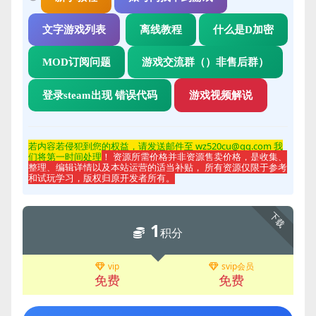
文字游戏列表
离线教程
什么是D加密
MOD订阅问题
游戏交流群（）非售后群）
登录steam出现 错误代码
游戏视频解说
若内容若侵
犯到您的权益，请发送邮件至 wz520cu@qq.com 我
们将第一时间处理
！ 资源所需价格并非资源售卖价格，是收集、
整理、编辑详情以及本站运营的适当补贴， 所有资源仅限于参考
和试玩学习，版权归原开发者所有。
下载
1
积分
vip
svip会员
免费
免费