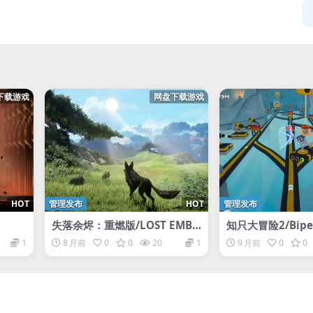
下载游戏
网盘下载游戏
HOT
管理发布
HOT
管理发布
失落余烬：重燃版/LOST EMBE
知只大冒险2/Bipe
R: Rekindled Edition
1
8 月前
0
0
20
1
9 月前
0
0