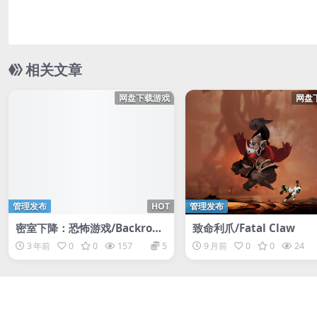
相关文章
网盘下载游戏
网盘
管理发布
HOT
管理发布
密室下降：恐怖游戏/Backroo
致命利爪/Fatal Claw
ms Descent: Horror Game
3 年前
0
0
157
5
9 月前
0
0
24