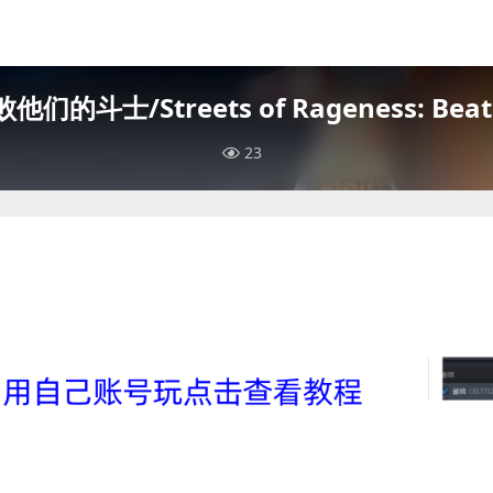
斗士/Streets of Rageness: Beat ‘E
23