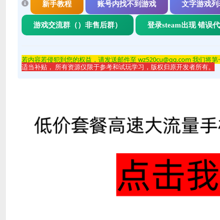
新手教程
账号内找不到游戏
文字游戏列
游戏交流群（）非售后群）
登录steam出现 错误
若内容若侵
犯到您的权益，请发送邮件至 wz520cu@qq.com 我们将
适当补贴， 所有资源仅限于参考和试玩学习，版权归原开发者所有。