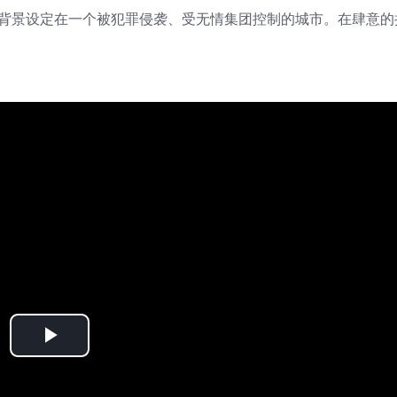
“打斗”游戏，背景设定在一个被犯罪侵袭、受无情集团控制的城市。在肆意
Play
Video