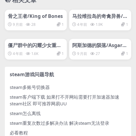
管理发布
HOT
管理发布
HOT
网盘下载游戏
网盘下载游戏
骨之王者/King of Bones
马拉维拉岛的奇禽异兽/B
easts of Maravilla Isla
9 月前
28
1
4 年前
1.9K
1
nd
管理发布
HOT
管理发布
HOT
网盘下载游戏
网盘下载游戏
僵尸群中的闪耀少女重制
阿斯加德的陨落/Asgar
版/Shines Adventures
d’s Fall — Viking Surviv
4 年前
1.6K
1
9 月前
27
1
0
ors
steam游戏问题导航
steam多账号切换器
steam客户端下载
如果打不开网站需要打开加速器加速
steam社区 即可推荐网易UU
steam怎么离线
steam重复次数过多解决办法
解决steam无法登录
必看教程