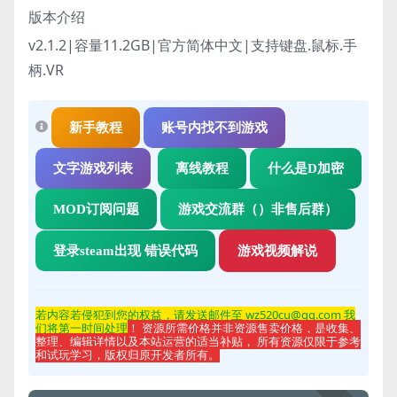
版本介绍
v2.1.2|容量11.2GB|官方简体中文|支持键盘.鼠标.手
柄.VR
新手教程
账号内找不到游戏
文字游戏列表
离线教程
什么是D加密
MOD订阅问题
游戏交流群（）非售后群）
登录steam出现 错误代码
游戏视频解说
若内容若侵
犯到您的权益，请发送邮件至 wz520cu@qq.com 我
们将第一时间处理
！ 资源所需价格并非资源售卖价格，是收集、
整理、编辑详情以及本站运营的适当补贴， 所有资源仅限于参考
和试玩学习，版权归原开发者所有。