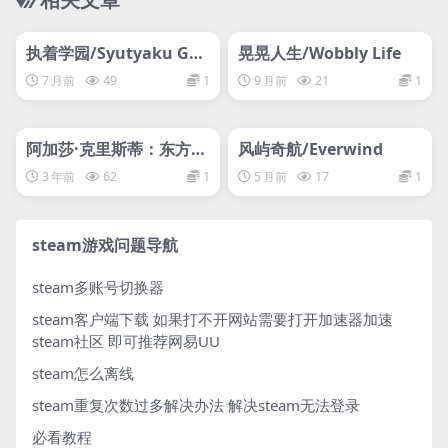
管理发布
HOT
管理发布
HOT
网盘下载游戏
网盘下载游戏
执着学园/Syutyaku Gak
晃晃人生/Wobbly Life
uen
7 月前
49
1
9 月前
21
1
管理发布
HOT
管理发布
HOT
网盘下载游戏
网盘下载游戏
阿加莎·克里斯蒂：东方快
风屿奇航/Everwind
车谋杀案/Agatha Christ
3 年前
62
1
5 月前
17
1
ie – Murder on the Orie
nt Express
steam游戏问题导航
steam多账号切换器
steam客户端下载
如果打不开网站需要打开加速器加速
steam社区 即可推荐网易UU
steam怎么离线
steam重复次数过多解决办法
解决steam无法登录
必看教程