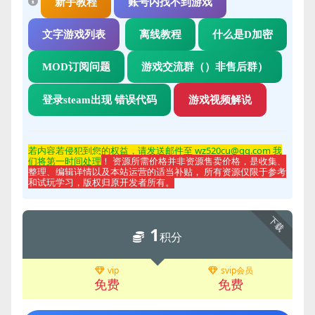
新手教程
账号内找不到游戏
文字游戏列表
离线教程
什么是D加密
MOD订阅问题
游戏交流群（）非售后群）
登录steam出现 错误代码
游戏视频解说
若内容若侵
犯到您的权益，请发送邮件至 wz520cu@qq.com 我
们将第一时间处理
！ 资源所需价格并非资源售卖价格，是收集、
整理、编辑详情以及本站运营的适当补贴， 所有资源仅限于参考
和试玩学习，版权归原开发者所有。
下载
1
积分
vip
svip会员
免费
免费