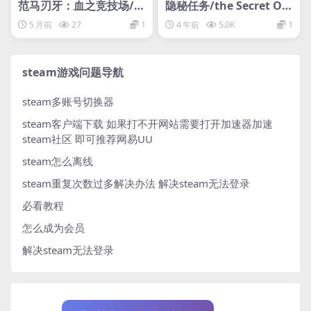
范马刃牙：血之竞技场/B
隐秘任务/the Secret Op
aki Hanma: Blood Are
s
5 月前
27
1
4 年前
5.0K
1
na
steam游戏问题导航
steam多账号切换器
steam客户端下载
如果打不开网站需要打开加速器加速
steam社区 即可推荐网易UU
steam怎么离线
steam重复次数过多解决办法
解决steam无法登录
必看教程
怎么成为会员
解决steam无法登录