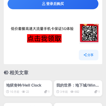
登录后购买
分享
相关文章
管理发布
HOT
管理发布
HOT
网盘下载游戏
支持网络联机
地狱丧钟/Hell Clock
我的世界：地下城/Minec
raft: Dungeons/支持网
10 月前
22
1
3 年前
682
1
络联机
管理发布
HOT
管理发布
HOT
网盘下载游戏
网盘下载游戏