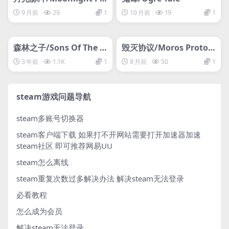
lse
9 月前
29
1
10 月前
19
1
管理发布
HOT
管理发布
HOT
网盘下载游戏
网盘下载游戏
森林之子/Sons Of The F
毁灭协议/Moros Protoc
orest
ol
3 年前
1.1K
1
8 月前
50
1
steam游戏问题导航
steam多账号切换器
steam客户端下载
如果打不开网站需要打开加速器加速
steam社区 即可推荐网易UU
steam怎么离线
steam重复次数过多解决办法
解决steam无法登录
必看教程
怎么成为会员
解决steam无法登录