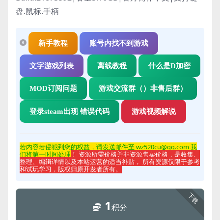
盘.鼠标.手柄
新手教程
账号内找不到游戏
文字游戏列表
离线教程
什么是D加密
MOD订阅问题
游戏交流群（）非售后群）
登录steam出现 错误代码
游戏视频解说
若内容若侵
犯到您的权益，请发送邮件至 wz520cu@qq.com 我
们将第一时间处理
！ 资源所需价格并非资源售卖价格，是收集、
整理、编辑详情以及本站运营的适当补贴， 所有资源仅限于参考
和试玩学习，版权归原开发者所有。
下载
1
积分