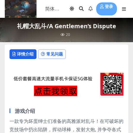
登录
礼帽大乱斗/A Gentlemen’s Dispute
20
详情介绍
常见问题
游戏介绍
一款专为坏蛋绅士们准备的高雅派对乱斗！在可破坏的
竞技场中扔出陷阱，挥动球棒，发射大炮, 并争夺各式