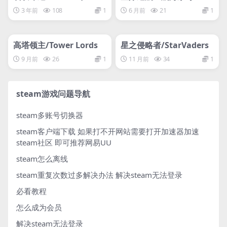
erly Summoners Fate)
越未知/Star Trek: Voyag
3 年前
108
1
6 月前
21
1
er – Across the Unkno
管理发布
HOT
管理发布
wn
HOT
网盘下载游戏
网盘下载游戏
高塔领主/Tower Lords
星之侵略者/StarVaders
9 月前
26
1
11 月前
34
1
steam游戏问题导航
steam多账号切换器
steam客户端下载
如果打不开网站需要打开加速器加速
steam社区 即可推荐网易UU
steam怎么离线
steam重复次数过多解决办法
解决steam无法登录
必看教程
怎么成为会员
解决steam无法登录