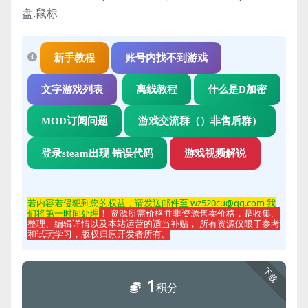
盘.鼠标
新手教程
账号内找不到游戏
文字游戏列表
离线教程
什么是D加密
MOD订阅问题
游戏交流群（）非售后群）
登录steam出现 错误代码
游戏视频解说
若内容若侵
犯到您的权益，请发送邮件至 wz520cu@qq.com 我
们将第一时间处理
！ 资源所需价格并非资源售卖价格，是收集、
整理、编辑详情以及本站运营的适当补贴， 所有资源仅限于参考
和试玩学习，版权归原开发者所有。
下载
1
积分