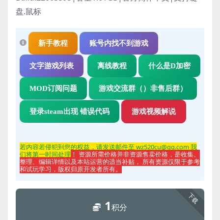
盘.鼠标
新手教程
账号内找不到游戏
文字游戏列表
离线教程
什么是D加密
MOD订阅问题
游戏交流群（）非售后群）
登录steam出现 错误代码
游戏视频解说
若内容若侵
犯到您的权益，请发送邮件至 wz520cu@qq.com 我
们将第一时间处理
！ 资源所需价格并非资源售卖价格，是收集、
整理、编辑详情以及本站运营的适当补贴， 所有资源仅限于参考
和试玩学习，版权归原开发者所有。
下载
1
积分