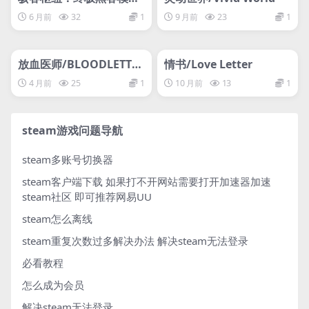
器/HackHub – Ultimate
6 月前
32
1
9 月前
23
1
Hacker Simulator
管理发布
HOT
管理发布
HOT
网盘下载游戏
网盘下载游戏
放血医师/BLOODLETTE
情书/Love Letter
R
4 月前
25
1
10 月前
13
1
steam游戏问题导航
steam多账号切换器
steam客户端下载
如果打不开网站需要打开加速器加速
steam社区 即可推荐网易UU
steam怎么离线
steam重复次数过多解决办法
解决steam无法登录
必看教程
怎么成为会员
解决steam无法登录