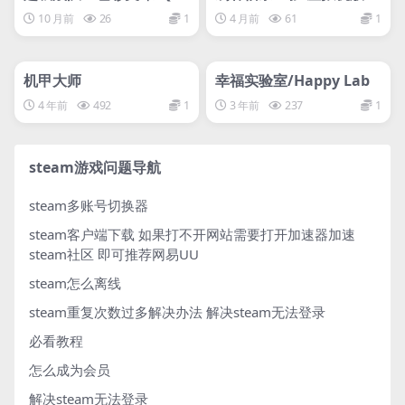
ADRICOLOR: Ultra Sen
ssassin’s Creed Shado
10 月前
26
1
4 月前
61
1
tai Color Ranger
ws HYPERVISOR
管理发布
HOT
管理发布
HOT
网盘下载游戏
网盘下载游戏
机甲大师
幸福实验室/Happy Lab
4 年前
492
1
3 年前
237
1
steam游戏问题导航
steam多账号切换器
steam客户端下载
如果打不开网站需要打开加速器加速
steam社区 即可推荐网易UU
steam怎么离线
steam重复次数过多解决办法
解决steam无法登录
必看教程
怎么成为会员
解决steam无法登录