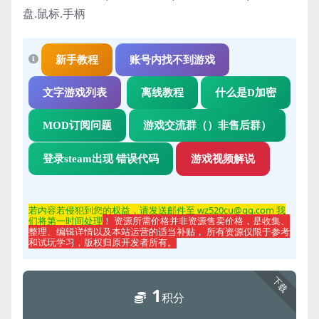
盘.鼠标.手柄
新手教程
账号内找不到游戏
文字游戏列表
离线教程
什么是D加密
MOD订阅问题
游戏交流群（）非售后群）
登录steam出现 错误代码
游戏视频解说
若内容若侵
犯到您的权益，请发送邮件至 wz520cu@qq.com 我
们将第一时间处理
！ 资源所需价格并非资源售卖价格，是收集、
整理、编辑详情以及本站运营的适当补贴， 所有资源仅限于参考
和试玩学习，版权归原开发者所有。
下载
1
积分