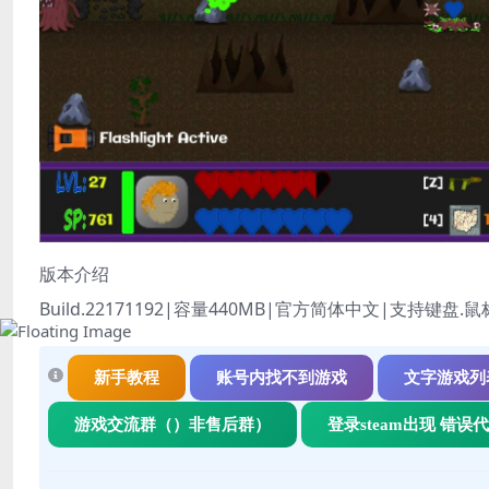
版本介绍
Build.22171192|容量440MB|官方简体中文|支持键盘.鼠
新手教程
账号内找不到游戏
文字游戏列
游戏交流群（）非售后群）
登录steam出现 错误