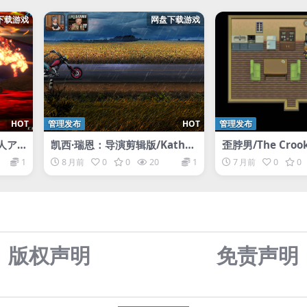
下载游戏
网盘下载游戏
HOT
管理发布
HOT
管理发布
人ア
凯西·瑞恩：导演剪辑版/Kathy
歪脖男/The Croo
ER –
Rain: Director’s Cut Deluxe
1
8 月前
0
0
20
1
7 月前
0
0
Edition
版权声明
免责声
明