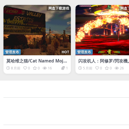
网盘下载游戏
网盘
管理发布
HOT
管理发布
莫哈维之猫/Cat Named Moja
闪攻机人：阿修罗/閃攻機
ve
スラ – ASURA THE STRIK
8 月前
0
0
16
1
5 月前
0
0
26