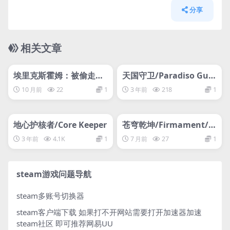
分享
相关文章
管理发布
HOT
管理发布
HOT
网盘下载游戏
网盘下载游戏
埃里克斯霍姆：被偷走的
天国守卫/Paradiso Gua
梦/Eriksholm: The Stol
rdia
10 月前
22
1
3 年前
218
1
en Dream
管理发布
HOT
管理发布
HOT
网盘下载游戏
网盘下载游戏
地心护核者/Core Keeper
苍穹乾坤/Firmament/支
持VR
3 年前
4.1K
1
7 月前
27
1
steam游戏问题导航
steam多账号切换器
steam客户端下载
如果打不开网站需要打开加速器加速
steam社区 即可推荐网易UU