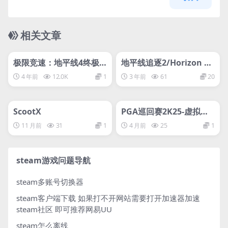
相关文章
管理发布
HOT
管理发布
HOT
支持网络联机
网盘下载游戏
极限竞速：地平线4终极
地平线追逐2/Horizon Ch
版/Forza Horizon 4 Ulti
ase 2
4 年前
12.0K
1
3 年前
61
20
mate Edition/支持网络
管理发布
联机
HOT
管理发布
HOT
网盘下载游戏
网盘下载游戏
ScootX
PGA巡回赛2K25-虚拟机
版/PGA TOUR 2K25 HYP
11 月前
31
1
4 月前
25
1
ERVISOR
steam游戏问题导航
steam多账号切换器
steam客户端下载
如果打不开网站需要打开加速器加速
steam社区 即可推荐网易UU
steam怎么离线