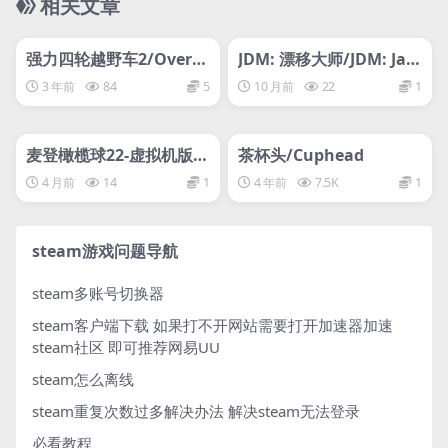
相关文章
管理发布
HOT
管理发布
HOT
网盘下载游戏
网盘下载游戏
强力四轮越野车2/Overp
JDM: 漂移大师/JDM: Jap
ass 2
anese Drift Master
3 年前
84
5
10 月前
22
1
管理发布
HOT
管理发布
HOT
网盘下载游戏
网盘下载游戏
麦登橄榄球22-虚拟机版/
茶杯头/Cuphead
Madden NFL 22 HYPER
4 月前
14
1
4 年前
7.5K
1
VISOR
steam游戏问题导航
steam多账号切换器
steam客户端下载
如果打不开网站需要打开加速器加速
steam社区 即可推荐网易UU
steam怎么离线
steam重复次数过多解决办法
解决steam无法登录
必看教程