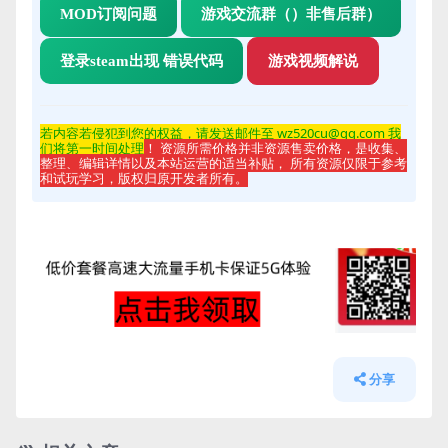
MOD订阅问题
游戏交流群（）非售后群）
登录steam出现 错误代码
游戏视频解说
若内容若侵
犯到您的权益，请发送邮件至 wz520cu@qq.com 我
们将第一时间处理
！ 资源所需价格并非资源售卖价格，是收集、
整理、编辑详情以及本站运营的适当补贴， 所有资源仅限于参考
和试玩学习，版权归原开发者所有。
分享