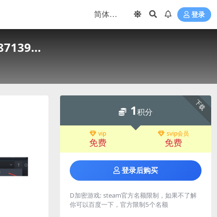
登录
87139…
下载
1
积分
vip
svip会员
免费
免费
登录后购买
D加密游戏:
steam官方名额限制，如果不了解
你可以百度一下，官方限制5个名额