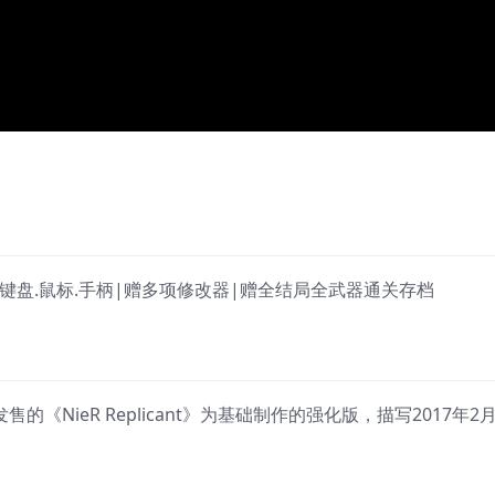
文|支持键盘.鼠标.手柄|赠多项修改器|赠全结局全武器通关存档
010年4月发售的《NieR Replicant》为基础制作的强化版，描写2017年