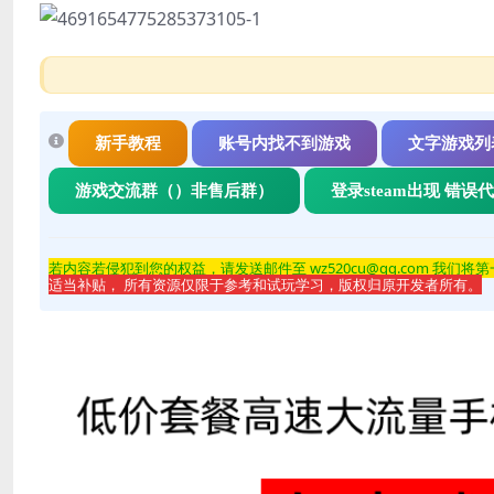
新手教程
账号内找不到游戏
文字游戏列
游戏交流群（）非售后群）
登录steam出现 错误
若内容若侵
犯到您的权益，请发送邮件至 wz520cu@qq.com 我们将
适当补贴， 所有资源仅限于参考和试玩学习，版权归原开发者所有。