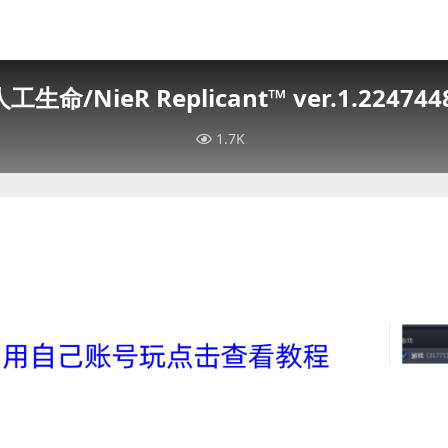
生命/NieR Replicant™ ver.1.224744
1.7K