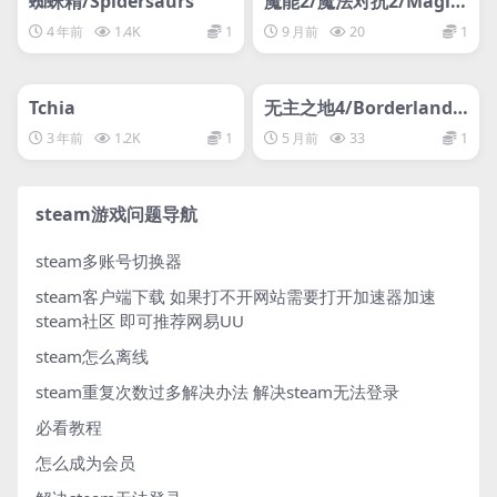
蜘蛛精/Spidersaurs
魔能2/魔法对抗2/Magic
ka 2
4 年前
1.4K
1
9 月前
20
1
管理发布
HOT
管理发布
HOT
网盘下载游戏
网盘下载游戏
Tchia
无主之地4/Borderlands
4
3 年前
1.2K
1
5 月前
33
1
steam游戏问题导航
steam多账号切换器
steam客户端下载
如果打不开网站需要打开加速器加速
steam社区 即可推荐网易UU
steam怎么离线
steam重复次数过多解决办法
解决steam无法登录
必看教程
怎么成为会员