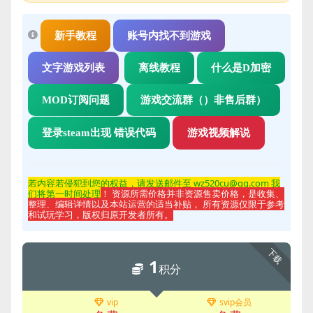
新手教程
账号内找不到游戏
文字游戏列表
离线教程
什么是D加密
MOD订阅问题
游戏交流群（）非售后群）
登录steam出现 错误代码
游戏视频解说
若内容若侵
犯到您的权益，请发送邮件至 wz520cu@qq.com 我
们将第一时间处理
！ 资源所需价格并非资源售卖价格，是收集、
整理、编辑详情以及本站运营的适当补贴， 所有资源仅限于参考
和试玩学习，版权归原开发者所有。
下载
1
积分
vip
svip会员