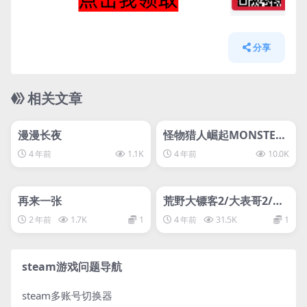
分享
相关文章
管理发布
HOT
管理发布
HOT
svip专属
svip专属
漫漫长夜
怪物猎人崛起MONSTER
HUNTER RISE: SUNBRE
4 年前
1.1K
4 年前
10.0K
AK DEMO怪物猎人崛起
管理发布
HOT
管理发布
曙光D加密游戏
HOT
svip专属
svip专属
再来一张
荒野大镖客2/大表哥2/救
赎终极版/Red Dead Red
2 年前
1.7K
1
4 年前
31.5K
1
emption 2: Ultimate Ed
ition-L加密
steam游戏问题导航
steam多账号切换器