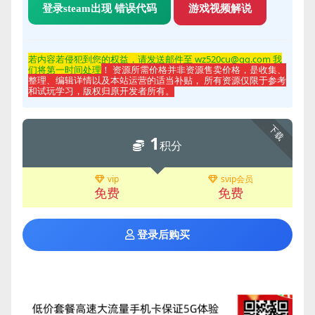
登录steam出现 错误代码
游戏视频解说
若内容若侵
犯到您的权益，请发送邮件至 wz520cu@qq.com 我
们将第一时间处理
！ 资源所需价格并非资源售卖价格，是收集、
整理、编辑详情以及本站运营的适当补贴， 所有资源仅限于参考
和试玩学习，版权归原开发者所有。
下载
1
积分
vip
svip会员
免费
免费
登录后购买