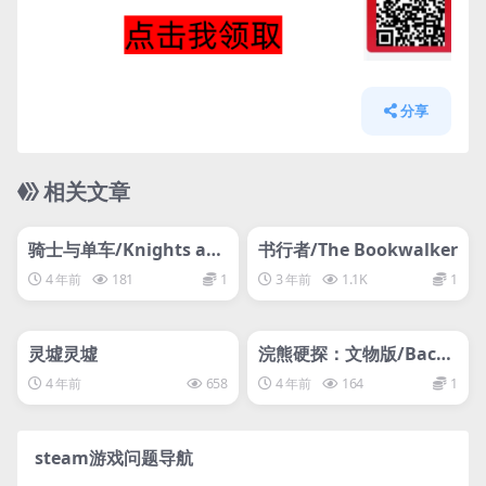
分享
相关文章
管理发布
HOT
管理发布
HOT
svip专属
svip专属
骑士与单车/Knights an
书行者/The Bookwalker
d Bikes/
4 年前
181
1
3 年前
1.1K
1
管理发布
HOT
管理发布
HOT
svip专属
svip专属
灵墟灵墟
浣熊硬探：文物版/Backb
one Artifact Edition
4 年前
658
4 年前
164
1
steam游戏问题导航