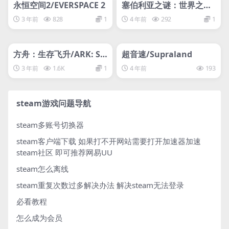
svip专属
svip专属
永恒空间2/EVERSPACE 2
塞伯利亚之谜：世界之前/
Syberia: The World Bef
3 年前
828
1
4 年前
292
1
ore
管理发布
HOT
管理发布
HOT
svip专属
svip专属
方舟：生存飞升/ARK: Su
超音速/Supraland
rvival Ascended
3 年前
1.6K
1
4 年前
193
steam游戏问题导航
steam多账号切换器
steam客户端下载
如果打不开网站需要打开加速器加速
steam社区 即可推荐网易UU
steam怎么离线
steam重复次数过多解决办法
解决steam无法登录
必看教程
怎么成为会员