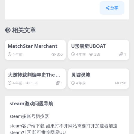
分享
相关文章
管理发布
HOT
管理发布
HOT
svip专属
svip专属
MatchStar Merchant
U形潜艇UBOAT
4 年前
365
4 年前
388
1
管理发布
HOT
管理发布
HOT
svip专属
svip专属
大逆转裁判编年史The Gr
灵墟灵墟
eat Ace Attorney Chro
4 年前
1.3K
1
4 年前
658
nicles
steam游戏问题导航
steam多账号切换器
steam客户端下载
如果打不开网站需要打开加速器加速
steam社区 即可推荐网易UU