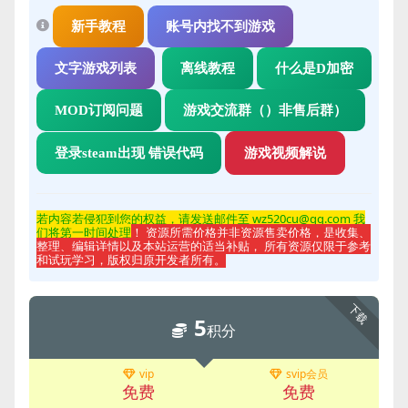
新手教程
账号内找不到游戏
文字游戏列表
离线教程
什么是D加密
MOD订阅问题
游戏交流群（）非售后群）
登录steam出现 错误代码
游戏视频解说
若内容若侵
犯到您的权益，请发送邮件至 wz520cu@qq.com 我
们将第一时间处理
！ 资源所需价格并非资源售卖价格，是收集、
整理、编辑详情以及本站运营的适当补贴， 所有资源仅限于参考
和试玩学习，版权归原开发者所有。
下载
5
积分
vip
svip会员
免费
免费