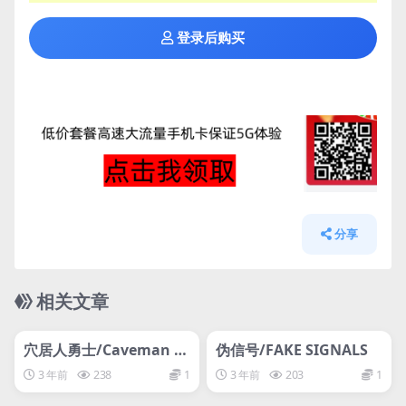
登录后购买
分享
相关文章
管理发布
HOT
管理发布
HOT
网盘下载游戏
网盘下载游戏
穴居人勇士/Caveman W
伪信号/FAKE SIGNALS
arriors
3 年前
238
1
3 年前
203
1