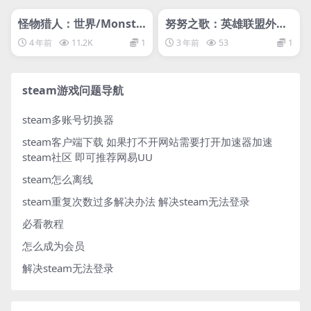
管理发布
HOT
管理发布
HOT
网盘下载游戏
网盘下载游戏
怪物猎人：世界/Monste
努努之歌：英雄联盟外传/
r Hunter: World
Song of Nunu: A Leagu
4 年前
11.2K
1
3 年前
53
1
e of Legends Story
steam游戏问题导航
steam多账号切换器
steam客户端下载
如果打不开网站需要打开加速器加速
steam社区 即可推荐网易UU
steam怎么离线
steam重复次数过多解决办法
解决steam无法登录
必看教程
怎么成为会员
解决steam无法登录