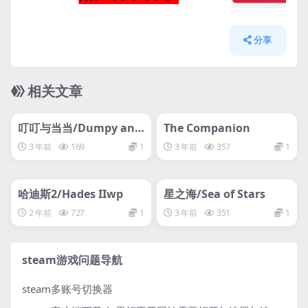
分享
相关文章
管理发布
HOT
管理发布
HOT
网盘下载游戏
网盘下载游戏
叮叮与当当/Dumpy and
The Companion
Bumpy
3 年前
169
1
3 年前
357
1
管理发布
HOT
管理发布
HOT
网盘下载游戏
网盘下载游戏
哈迪斯2/Hades IIwp
星之海/Sea of Stars
2 年前
727
1
3 年前
351
1
steam游戏问题导航
steam多账号切换器