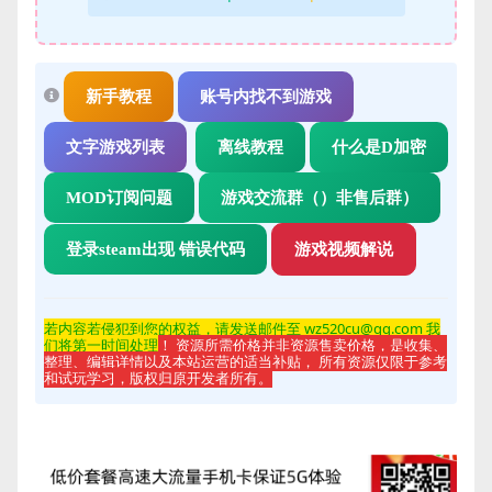
新手教程
账号内找不到游戏
文字游戏列表
离线教程
什么是D加密
MOD订阅问题
游戏交流群（）非售后群）
登录steam出现 错误代码
游戏视频解说
若内容若侵
犯到您的权益，请发送邮件至 wz520cu@qq.com 我
们将第一时间处理
！ 资源所需价格并非资源售卖价格，是收集、
整理、编辑详情以及本站运营的适当补贴， 所有资源仅限于参考
和试玩学习，版权归原开发者所有。