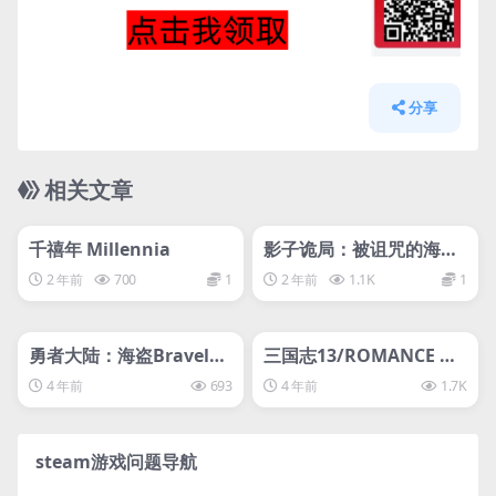
分享
相关文章
管理发布
HOT
管理发布
HOT
svip专属
svip专属
千禧年 Millennia
影子诡局：被诅咒的海盗/
Shadow Gambit: The C
2 年前
700
1
2 年前
1.1K
1
ursed Crewlx
管理发布
HOT
管理发布
HOT
svip专属
svip专属
勇者大陆：海盗Bravelan
三国志13/ROMANCE OF
d Pirate
THE XIII
4 年前
693
4 年前
1.7K
steam游戏问题导航