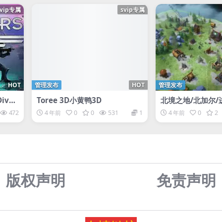
svip专属
svip专属
HOT
管理发布
HOT
管理发布
ive
Toree 3D小黄鸭3D
北境之地/北加尔/
花园/Northgard/
472
4 年前
0
0
531
1
4 年前
0
2
版权声明
免责声
明