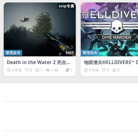
svip专属
管理发布
HOT
管理发布
Death in the Water 2 死在水
地狱潜兵HELLDIVERS™ D
中2
Harder Edition绝地潜兵
4 年前
0
1
1.4K
1
5 年前
0
0