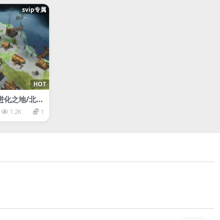
svip专属
HOT
进化之地/北方
1.2K
1