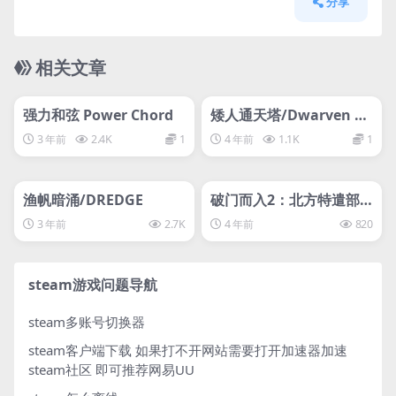
分享
相关文章
管理发布
HOT
管理发布
HOT
svip专属
svip专属
强力和弦 Power Chord
矮人通天塔/Dwarven Sk
ykeep
3 年前
2.4K
1
4 年前
1.1K
1
管理发布
HOT
管理发布
HOT
svip专属
svip专属
渔帆暗涌/DREDGE
破门而入2：北方特遣部
队/Door Kickers 2: Task
3 年前
2.7K
4 年前
820
Force North
steam游戏问题导航
steam多账号切换器
steam客户端下载
如果打不开网站需要打开加速器加速
steam社区 即可推荐网易UU