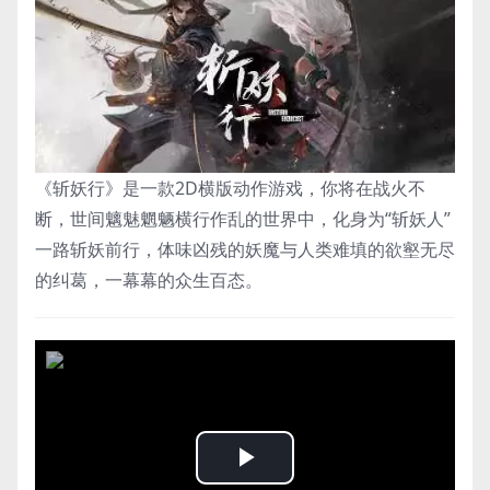
《斩妖行》是一款2D横版动作游戏，你将在战火不
断，世间魑魅魍魉横行作乱的世界中，化身为“斩妖人”
一路斩妖前行，体味凶残的妖魔与人类难填的欲壑无尽
的纠葛，一幕幕的众生百态。
Play