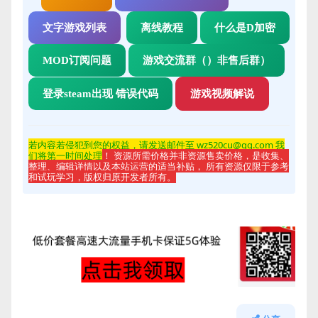
文字游戏列表
离线教程
什么是D加密
MOD订阅问题
游戏交流群（）非售后群）
登录steam出现 错误代码
游戏视频解说
若内容若侵
犯到您的权益，请发送邮件至 wz520cu@qq.com 我
们将第一时间处理
！ 资源所需价格并非资源售卖价格，是收集、
整理、编辑详情以及本站运营的适当补贴， 所有资源仅限于参考
和试玩学习，版权归原开发者所有。