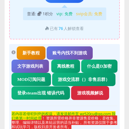
普通:
1积分
vip:
免费
svip会员:
免费
已有
76
人解锁查看
新手教程
账号内找不到游戏
文字游戏列表
离线教程
什么是D加密
MOD订阅问题
游戏交流群（）非售后群）
登录steam出现 错误代码
游戏视频解说
若内容若侵
犯到您的权益，请发送邮件至 wz520cu@qq.com 我
们将第一时间处理
！ 资源所需价格并非资源售卖价格，是收集、
整理、编辑详情以及本站运营的适当补贴， 所有资源仅限于参考
和试玩学习，版权归原开发者所有。