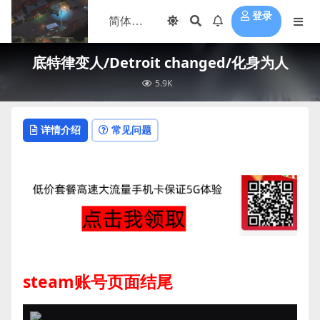
登录
底特律变人/Detroit changed/化身为人
5.9K
详情介绍
常见问题
steam账号页面结尾