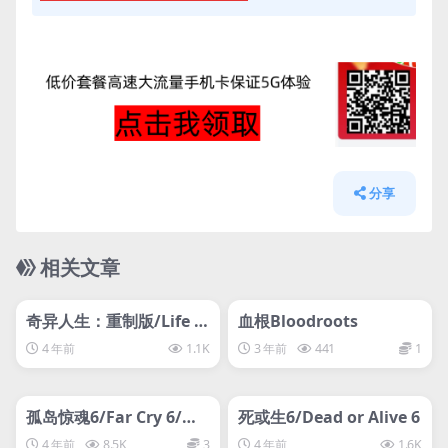
分享
相关文章
管理发布
HOT
管理发布
HOT
svip专属
svip专属
奇异人生：重制版/Life is
血根Bloodroots
Strange Remastered
4 年前
1.1K
3 年前
441
1
管理发布
HOT
管理发布
HOT
svip专属
离线游戏平台别问
孤岛惊魂6/Far Cry 6/终
死或生6/Dead or Alive 6
极版-D加密
4 年前
8.5K
3
4 年前
1.6K