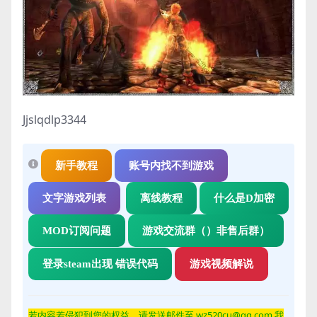
Jjslqdlp3344
新手教程
账号内找不到游戏
文字游戏列表
离线教程
什么是D加密
MOD订阅问题
游戏交流群（）非售后群）
登录steam出现 错误代码
游戏视频解说
若内容若侵
犯到您的权益，请发送邮件至 wz520cu@qq.com 我