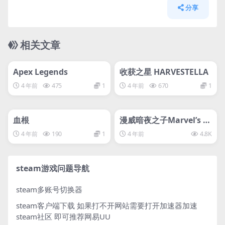
分享
相关文章
管理发布
HOT
管理发布
HOT
svip专属
svip专属
Apex Legends
收获之星 HARVESTELLA
4 年前
475
1
4 年前
670
1
管理发布
HOT
管理发布
HOT
svip专属
svip专属
血根
漫威暗夜之子Marvel’s M
idnight Suns—d加密
4 年前
190
1
4 年前
4.8K
steam游戏问题导航
steam多账号切换器
steam客户端下载
如果打不开网站需要打开加速器加速
steam社区 即可推荐网易UU