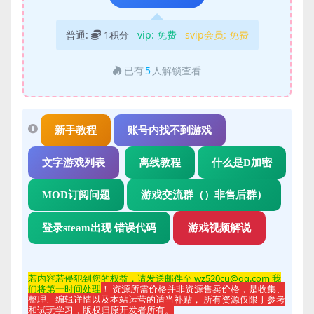
普通:
1积分
vip:
免费
svip会员:
免费
已有
5
人解锁查看
新手教程
账号内找不到游戏
文字游戏列表
离线教程
什么是D加密
MOD订阅问题
游戏交流群（）非售后群）
登录steam出现 错误代码
游戏视频解说
若内容若侵
犯到您的权益，请发送邮件至 wz520cu@qq.com 我
们将第一时间处理
！ 资源所需价格并非资源售卖价格，是收集、
整理、编辑详情以及本站运营的适当补贴， 所有资源仅限于参考
和试玩学习，版权归原开发者所有。