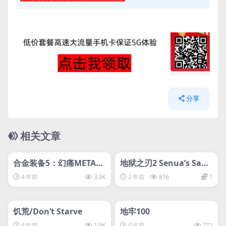
分享
相关文章
管理发布
HOT
管理发布
HOT
svip专属
svip专属
合金装备5：幻痛METAL
地狱之刃2 Senua’s Sag
GEAR SOLID V：THE PH
a: Hellblade II
4 年前
3.9K
2 年前
816
1
ANTOM PAIN-D加密
管理发布
HOT
管理发布
HOT
svip专属
svip专属
饥荒/Don’t Starve
地牢100
4 年前
1.9K
4 年前
771