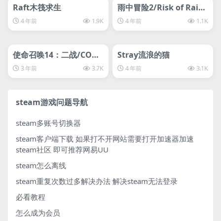
svip专属
svip专属
Raft木筏求生
雨中冒险2/Risk of Rain
2
4 年前
1.9K
4 年前
1.1K
管理发布
HOT
管理发布
HOT
离线游戏平台别问
svip专属
使命召唤14：二战/COD1
Stray流浪的猫
4/lx
3 年前
3.7K
4 年前
3.1K
steam游戏问题导航
steam多账号切换器
steam客户端下载
如果打不开网站需要打开加速器加速
steam社区 即可推荐网易UU
steam怎么离线
steam重复次数过多解决办法
解决steam无法登录
必看教程
怎么成为会员