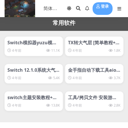
登录
常用软件
管理发布
HOT
管理发布
HOT
Switch模拟器yuzu模拟
TX转大气层 [简单教程+工
器教程+汉化软件
具] [软硬通吃]
4 年前
11.1K
4 年前
1.8K
管理发布
HOT
管理发布
HOT
Switch 12.1.0系统大气层
金手指自动下载工具aio s
整合包1.0.0+TX11.0整合
witch updater
4 年前
5.4K
4 年前
3.7K
包
管理发布
HOT
管理发布
HOT
switch主题安装教程+NX
工具/拷贝文件 安装游戏
ThemesInstaller汉化版
必备神器DBI使用教程
4 年前
13.8K
4 年前
2.8K